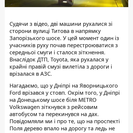
Судячи з відео, дві машини рухалися зі
сторони вулиці Титова в напрямку
Запорізького шосе. У цей момент один із
учасників руху почав перестроюватися з
середньої смуги і сталося зіткнення.
Внаслідок ДТП, Toyota, яка рухалася у
крайні правій смузі вилетіла з дороги і
врізалася в АЗС.
Нагадаємо, що у Дніпрі на Яворницького
Ford врізався у стовп
. Окрім того, у Дніпрі
на Донецькому шосе біля METRO
Volkswagen зіткнувся з рейсовим
автобусом
та перекинувся на дах.
Повідомляли ми і про те, що на проспекті
Поля
дерево впало на дорогу та ледь не