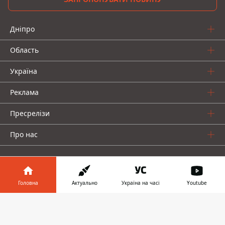
Дніпро
Область
Україна
Реклама
Пресрелізи
Про нас
Головна
Актуально
Україна на часі
Youtube
Інформатор у
Інформатор проекти
Завантажити
телефоні
👉
Інформатор Україна
Інформатор Київ
Інформатор Авто