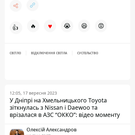
♥
🔥
😭
😆
😡
👍
СВІТЛО
ВІДКЛЮЧЕННЯ СВІТЛА
СУСПІЛЬСТВО
12:05, 17 вересня 2023
У Дніпрі на Хмельницького Toyota
зіткнулась з Nissan і Daewoo та
врізалася в АЗС “ОККО”: відео моменту
Олексій Александров