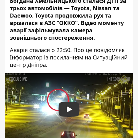
Богдана Хмельницького сталася ДТП за
трьох автомобілів — Toyota, Nissan та
Daewoo.
Toyota продовжила рух та
врізалася в АЗС
“ОККО”. Відео моменту
аварії зафільмувала камера
зовнішнього спостереження.
Аварія сталася о 22:50. Про це повідомляє
Інформатор із посиланням на Ситуаційний
центр Дніпра.
Play