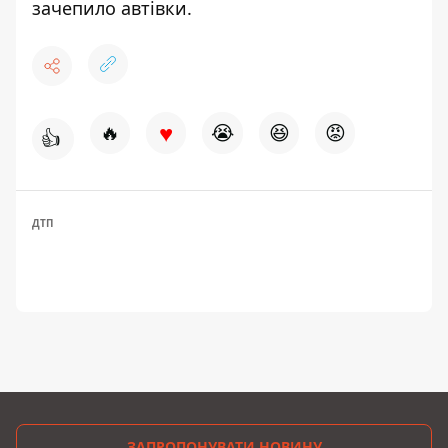
зачепило автівки
.
♥
🔥
😭
😆
😡
👍
ДТП
ЗАПРОПОНУВАТИ НОВИНУ