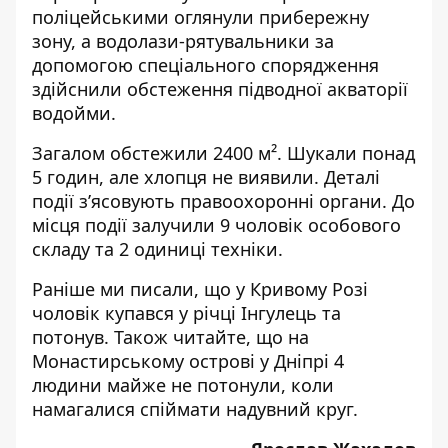
поліцейськими оглянули прибережну
зону, а водолази-рятувальники за
допомогою спеціального спорядження
здійснили обстеження підводної акваторії
водойми.
Загалом обстежили 2400 м². Шукали понад
5 годин, але хлопця не виявили. Деталі
події з’ясовують правоохоронні органи. До
місця події залучили 9 чоловік особового
складу та 2 одиниці техніки.
Раніше ми писали, що
у Кривому Розі
чоловік купався у річці Інгулець та
потонув
. Також читайте, що на
Монастирському острові у Дніпрі 4
людини майже не потонули, коли
намагалися
спіймати
надувний круг
.