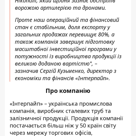
Нікополі, який щодня зазнає обстрілів
ворожою артилерією та дронами.
Проте наш операційний та фінансовий
стан є стабільним, доля експорту у
загальних продажах перевищує 80%, а
також компанія завершує підготовку
масштабної інвестиційної програми у
потужності із виробництва продукції із
великою доданою вартістю", –
зазначив Сергій Кузьменко, директор з
економіки та фінансів «Інтерпайп».
Про компанію
«Інтерпайп» – українська промислова
компанія, виробник сталевих труб та
залізничної продукції. Продукція компанії
постачається більш ніж у 50 країн світу
через мережу торгових офісів,