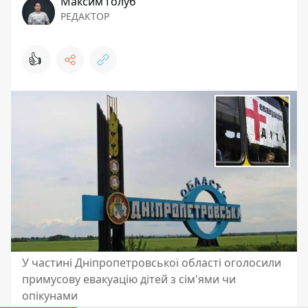
Максим Голуб
РЕДАКТОР
👍
У частині Дніпропетровської області оголосили
примусову евакуацію дітей з сім'ями чи
опікунами