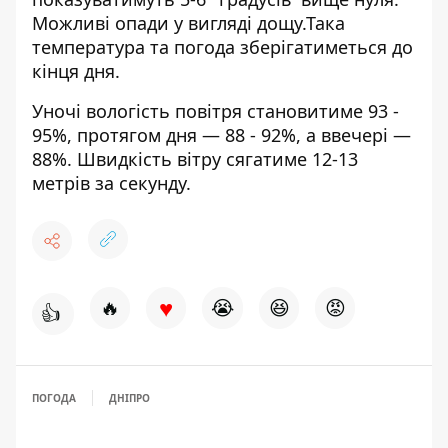
Можливі опади у вигляді дощу.Така
температура та погода зберігатиметься до
кінця дня.
Уночі вологість повітря становитиме 93 -
95%, протягом дня — 88 - 92%, а ввечері —
88%. Швидкість вітру сягатиме 12-13
метрів за секунду.
♥
🔥
😭
😆
😡
👍
ПОГОДА
ДНІПРО