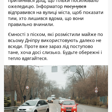
припинявся дощ, що тільки посилювало
ожеледицю. Інформатор
посунувся
відправився на вулиці міста, щоб показати
тим, хто лишився вдома, що вони
правильно вчинили.
Ємності з піском, які розмістили майже по
всьому Дніпру використовують далеко не
всюди. Проте вже зараз лід поступово
тане, хоча досі слизько. Будьте обережні і
тепло вдягайтеся.