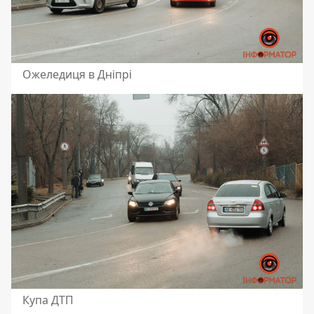
Ожеледиця в Дніпрі
Купа ДТП