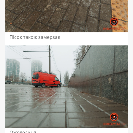
Пісок також замерзає
Ожеледиця