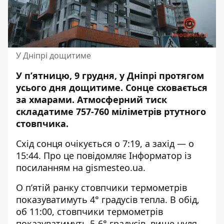
У Дніпрі дощитиме
У п’ятницю, 9 грудня, у Дніпрі протягом
усього дня дощитиме. Сонце
сховається
за хмарами.
Атмосферний тиск
складатиме 757-760 міліметрів ртутного
стовпчика.
Схід сонця очікується о 7:19, а захід — о
15:44. Про це повідомляє Інформатор із
посиланням на
gismesteo.ua
.
О п’ятій ранку стовпчики термометрів
показуватимуть 4° градусів тепла. В обід,
об 11:00, стовпчики термометрів
показуватимуть 5-6° градусів вище нуля.