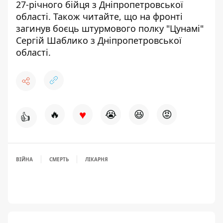
27-річного бійця з Дніпропетровської
області
. Також читайте, що на фронті
загинув боєць штурмового полку "Цунамі"
Сергій Шаблико з Дніпропетровської
області
.
♥
🔥
😭
😆
😡
👍
ВІЙНА
СМЕРТЬ
ЛІКАРНЯ