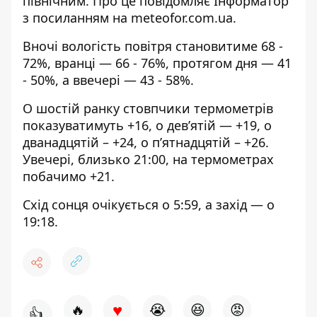
північним. Про це повідомляє Інформатор
з
посиланням на meteofor.com.ua
.
Вночі вологість повітря становитиме 68 -
72%, вранці — 66 - 76%, протягом дня — 41
- 50%, а ввечері — 43 - 58%.
О шостій ранку стовпчики термометрів
показуватимуть +16, о дев’ятій — +19, о
дванадцятій – +24, о п’ятнадцятій – +26.
Увечері, близько 21:00, на термометрах
побачимо +21.
Схід сонця очікується о 5:59, а захід — о
19:18.
♥
🔥
😭
😆
😡
👍