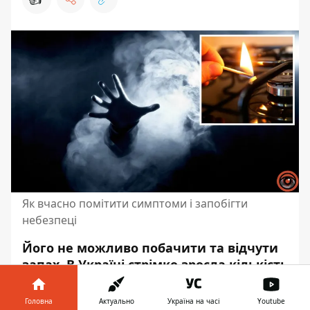
Як вчасно помітити симптоми і запобігти
небезпеці
Його не можливо побачити та відчути
запах. В Україні стрімко зросла кількість
випадків отруєння чадним газом. Усе
через часте використання газових
Головна
Актуально
Україна на часі
Youtube