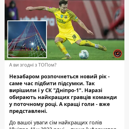
А ви згодні з ТОПом?
Незабаром розпочнеться новий рік -
саме час підбити підсумки. Так
вирішили і у
СК "Дніпро-1"
. Наразі
обирають найкращих гравців команди
у поточному році. А кращі голи - вже
представлені.
До вашої уваги сім найкращих голів