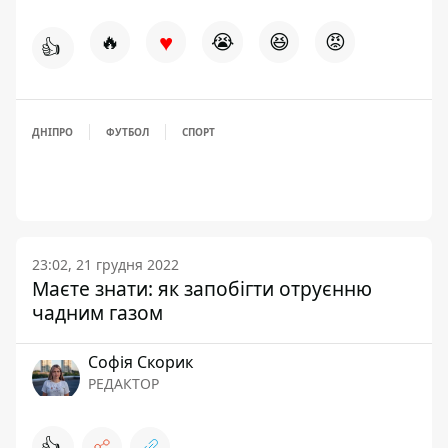
♥
🔥
😭
😆
😡
👍
ДНІПРО
ФУТБОЛ
СПОРТ
23:02, 21 грудня 2022
Маєте знати: як запобігти отруєнню
чадним газом
Софія Скорик
РЕДАКТОР
👍