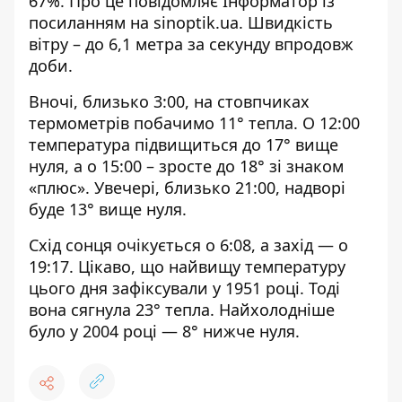
67%. Про це повідомляє Інформатор із
посиланням на
sinoptik.ua
. Швидкість
вітру – до 6,1 метра за секунду впродовж
доби.
Вночі, близько 3:00, на стовпчиках
термометрів побачимо 11° тепла. О 12:00
температура підвищиться до 17° вище
нуля, а о 15:00 – зросте до 18° зі знаком
«плюс». Увечері, близько 21:00, надворі
буде 13° вище нуля.
Схід сонця очікується о 6:08, а захід — о
19:17. Цікаво, що найвищу температуру
цього дня зафіксували у 1951 році. Тоді
вона сягнула 23° тепла. Найхолодніше
було у 2004 році — 8° нижче нуля.