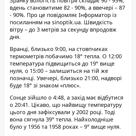
Зранку вологість повітря складає 90 - 95%,
вдень становитиме 82 - 90%, а ввечері – 87
- 90%. Про це повідомляє Інформатор із
посиланням на
sinoptik.ua
. Швидкість
вітру – до 3 метрів за секунду впродовж
дня.
Вранці, близько 9:00, на стовпчиках
термометрів побачимо 18° тепла. О 12:00
температура підвищиться до 19° вище
нуля, о 15:00 – залишиться на тій же
позначці. Увечері, близько 21:00, надворі
буде 18° зі знаком «плюс».
Сонце зійшло о 4:48, а захід має відбутися
о 20:41. Цікаво, що найвищу температуру
цього дня зафіксували у 2002 році. Тоді
вона сягнула 39° тепла. Найхолодніше
було у 1956 та 1958 роках – 9° вище нуля.