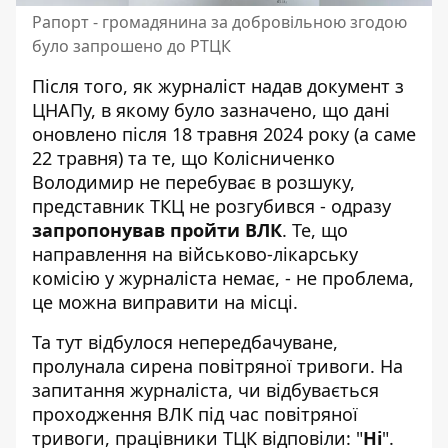
Рапорт - громадянина за добровільною згодою
було запрошено до РТЦК
Після того, як журналіст надав документ з
ЦНАПу, в якому було зазначено, що дані
оновлено після 18 травня 2024 року (а саме
22 травня) та те, що Колісниченко
Володимир не перебуває в розшуку,
представник ТКЦ не розгубився - одразу
запропонував пройти ВЛК
. Те, що
направлення на військово-лікарську
комісію у журналіста немає, - не проблема,
це можна виправити на місці.
Та тут відбулося непередбачуване,
пролунала сирена повітряної тривоги.
На
запитання журналіста, чи відбувається
проходження ВЛК під час повітряної
тривоги, працівники ТЦК відповіли: "
Ні
".