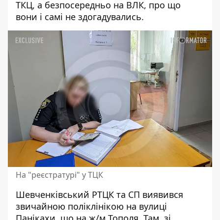
ТКЦ, а безпосередньо на ВЛК, про що
вони і самі не здогадувались.
На "реєстратурі" у ТЦК
Шевченківський РТЦК та СП виявився
звичайною поліклінікою на вулиці
Панікахи, що на ж/м Тополя. Там, зі