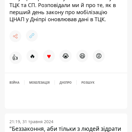
ТЦК та СП
. Розповідали ми й про те,
як в
перший день закону про мобілізацію
ЦНАП у Дніпрі оновлював дані в ТЦК
.
♥
🔥
😭
😆
😡
👍
ВІЙНА
МОБІЛІЗАЦІЯ
ДНІПРО
РОЗШУК
21:19, 31 травня 2024
"Беззаконня, аби тільки з людей зідрати