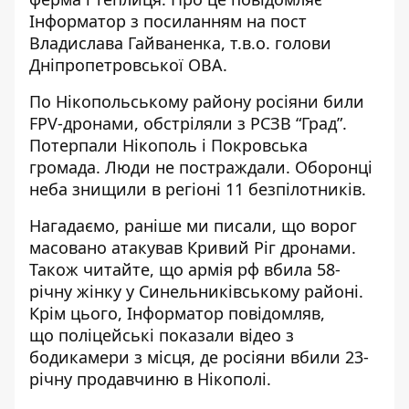
Інформатор з посиланням на
пост
Владислава Гайваненка, т.в.о. голови
Дніпропетровської ОВА
.
По Нікопольському району росіяни били
FPV-дронами, обстріляли з РСЗВ “Град”.
Потерпали Нікополь і Покровська
громада. Люди не постраждали. Оборонці
неба знищили в регіоні 11 безпілотників.
Нагадаємо, раніше ми писали, що
ворог
масовано атакував Кривий Ріг дронами
.
Також читайте, що
армія рф вбила 58-
річну жінку у Синельниківському районі
.
Крім цього, Інформатор повідомляв,
що
поліцейські показали відео з
бодикамери з місця, де росіяни вбили 23-
річну продавчиню в Нікополі
.