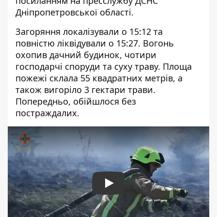
посиланням на
пресслужбу ДСНС
Дніпропетровської області
.
Загоряння локалізували о 15:12 та
повністю ліквідували о 15:27. Вогонь
охопив дачний будинок, чотири
господарчі споруди та суху траву. Площа
пожежі склала 55 квадратних метрів, а
також вигоріло 3 гектари трави.
Попередньо, обійшлося без
постраждалих.
Play