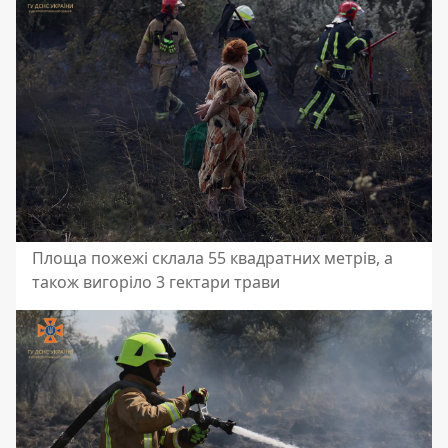
Площа пожежі склала 55 квадратних метрів, а
також вигоріло 3 гектари трави