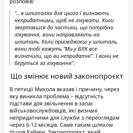
розповів:
“...в шпиталях для цього і визнають
непридатними, щоб не лікувати. Коли
звертаєшся до частини, що потрібно
лікування, вони направляють на
шпиталь. Коли приїжджаєш у шпиталь,
вони тобі кажуть “Ми у ВЛК все
визначили, що ви непридатні”. І вони не
беруться за лікування”.
Що змінює новий законопроєкт
В петиції Микола вказав і причину, через
яку виникла проблема – відсутність
підстави для звільнення в запас
військовослужбовців, які визнані
непридатними для служби з переоглядом
через 6-12 місяців.
Саме таким шляхом
пішов Кабмін.
Законопроєкт, який