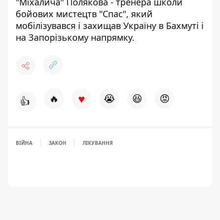
"Міхалича" Полякова -
тренера школи
бойових мистецтв "Спас", який
мобілізувався і захищав Україну в Бахмуті і
на Запорізькому напрямку
.
♥
🔥
😭
😆
😡
👍
ВІЙНА
ЗАКОН
ЛІКУВАННЯ