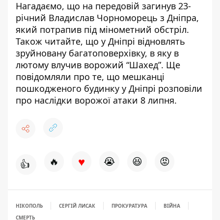
Нагадаємо, що на передовій
загинув 23-
річний Владислав Чорноморець
з Дніпра,
який потрапив під мінометний обстріл.
Також читайте, що
у Дніпрі відновлять
зруйновану багатоповерхівку
, в яку в
лютому влучив ворожий “Шахед”. Ще
повідомляли про те, що мешканці
пошкодженого будинку у Дніпрі
розповіли
про наслідки ворожої атаки 8 липня
.
♥
🔥
😭
😆
😡
👍
НІКОПОЛЬ
СЕРГІЙ ЛИСАК
ПРОКУРАТУРА
ВІЙНА
СМЕРТЬ