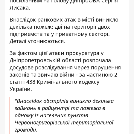
посиланням на голову ДніпроОВА Сергія
Лисака
.
Внаслідок ранкових атак в місті виникло
декілька пожеж: дві на території двох
підприємств та у приватному секторі.
Деталі уточнюються.
За фактом цієї атаки
прокуратура у
Дніпропетровській області розпочала
досудове розслідування
через порушення
законів та звичаїв війни - за частиною 2
статті 438 Кримінального кодексу
України.
"Внаслідок обстрілів виникло декілька
займань в райцентрі та пожежа в
одному із населених пунктів
Червоногригорівської територіальної
громади.