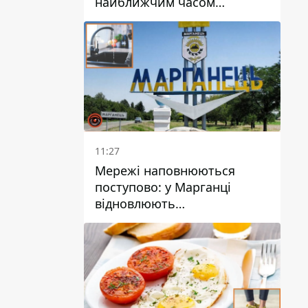
найближчим часом
очікується гроза
11:27
Мережі наповнюються
поступово: у Марганці
відновлюють
водопостачання