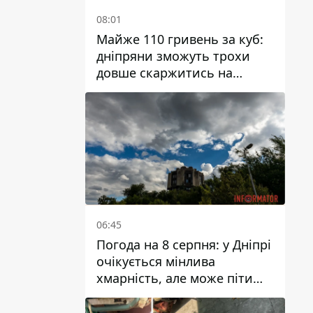
08:01
Майже 110 гривень за куб:
дніпряни зможуть трохи
довше скаржитись на
заплановані тарифи на воду
на 2027 рік
06:45
Погода на 8 серпня: у Дніпрі
очікується мінлива
хмарність, але може піти
дощ