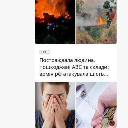
09:03
Постраждала людина,
пошкоджені АЗС та склади:
армія рф атакувала шість
районів Дніпропетровської
області