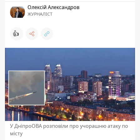
Олексій Александров
ЖУРНАЛІСТ
👍
У ДніпроОВА розповіли про учорашню атаку по
місту