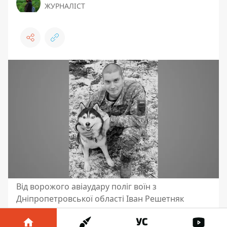
ЖУРНАЛІСТ
Від ворожого авіаудару поліг воїн з
Дніпропетровської області Іван Решетняк
З фронту надійшла трагічна звістка. 5