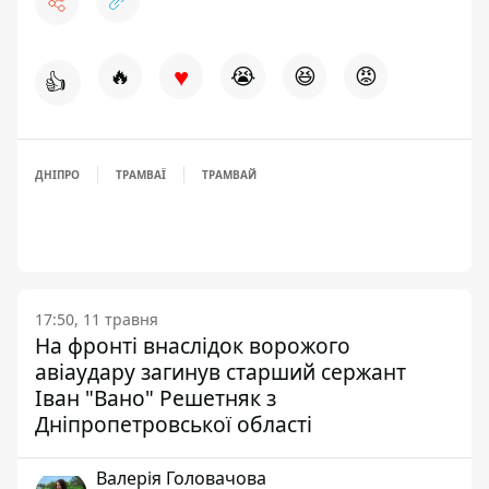
♥
🔥
😭
😆
😡
👍
ДНІПРО
ТРАМВАЇ
ТРАМВАЙ
17:50, 11 травня
На фронті внаслідок ворожого
авіаудару загинув старший сержант
Іван "Вано" Решетняк з
Дніпропетровської області
Валерія Головачова