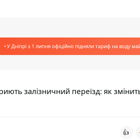
У Дніпрі з 1 липня офіційно підняли тариф на воду ма
криють залізничний переїзд: як змінит
👍