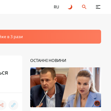
RU
йже в 3 рази
ОСТАННІ НОВИНИ
ься