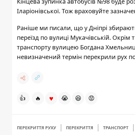
Кінцева зупинка автобусів №98 буде ро
Іларіонівської. Тож враховуйте зазначе
Раніше ми писали, що у Дніпрі
збирают
переїзд
по вулиці Мукачівській. Окрім 
транспорту вулицею Богдана Хмельни
невизначений термін
перекрили рух по
♥
👍
🔥
😭
😆
😡
ПЕРЕКРИТТЯ РУХУ
ПЕРЕКРИТТЯ
ТРАНСПОРТ