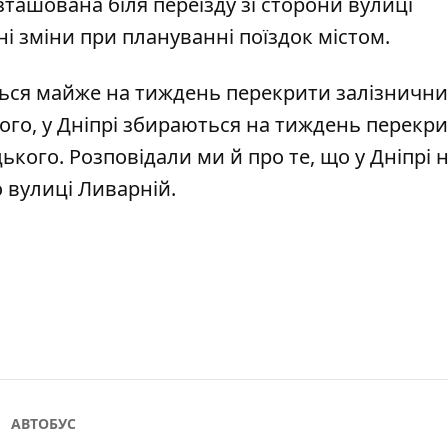
зташована біля переїзду зі сторони вулиці
ні зміни при плануванні поїздок містом.
ься майже на тиждень перекрити залізничн
того,
у Дніпрі збираються на тиждень перекри
цького
. Розповідали ми й про те, що у Дніпрі 
 вулиці Ливарній
.
АВТОБУС