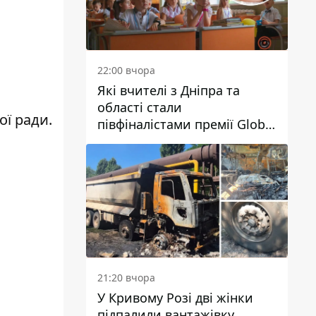
22:00 вчора
Які вчителі з Дніпра та
області стали
ої ради.
півфіналістами премії Global
Teacher Prize Ukraine 2026
21:20 вчора
У Кривому Розі дві жінки
підпалили вантажівку