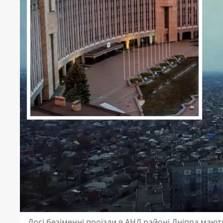
Досі безіменні проїзди в АНД районі Дніпра маю