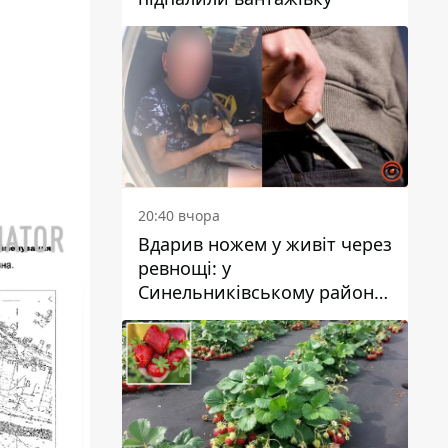
20:40 вчора
Вдарив ножем у живіт через
ревнощі: у
Синельниківському районі
затримали 49-річного
чоловіка за вбивство