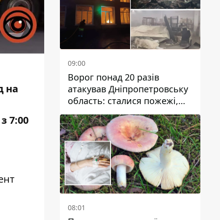
09:00
Ворог понад 20 разів
д
на
атакував Дніпропетровську
область: сталися пожежі,
постраждали будинки,
з 7:00
інфраструктура та авто
ент
08:01