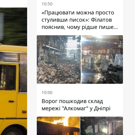
10:50
«Працювати можна просто
стуливши писок»: Філатов
пояснив, чому рідше пише у
соцмережах та
розкритикував медійність
чиновників
10:00
Ворог пошкодив склад
мережі "Алкомаг" у Дніпрі