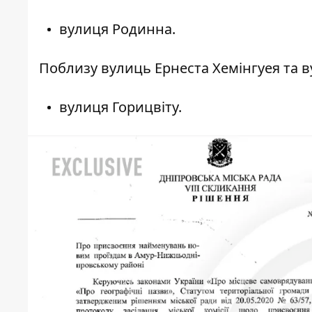
вулиця Родинна.
Поблизу вулиць Ернеста Хемінгуея та в
вулиця Горицвіту.