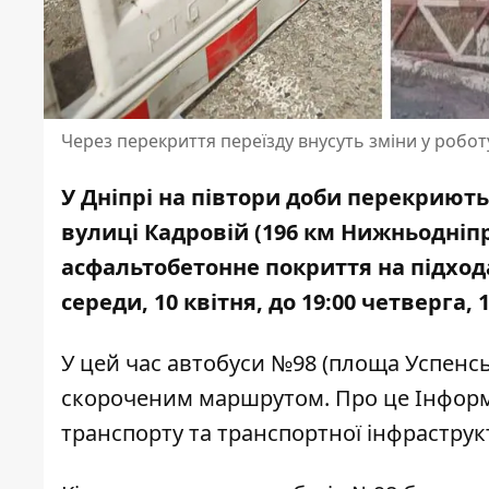
Через перекриття переїзду внусуть зміни у робо
У Дніпрі на півтори доби
перекриють 
вулиці Кадровій (196 км Нижньодніп
асфальтобетонне покриття на підхода
середи, 10 квітня, до 19:00 четверга, 1
У цей час автобуси №98 (площа Успенсь
скороченим маршрутом. Про це Інформ
транспорту та транспортної інфраструк