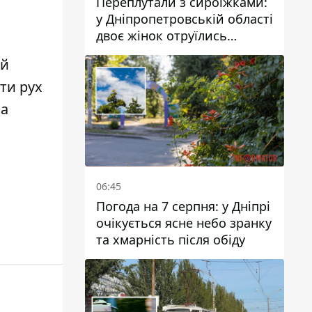
Переплутали з сироїжками:
у Дніпропетровській області
двоє жінок отруїлись
грибами
ий
ти рух
на
06:45
Погода на 7 серпня: у Дніпрі
очікується ясне небо зранку
та хмарність після обіду