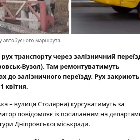
ту автобусного маршрута
рух транспорту через залізничний переїз
ровськ-Вузол). Там ремонтуватимуть
х до залізничного переїзду. Рух закриють 
1 квітня.
ка – вулиця Столярна) курсуватимуть за
атор повідомляє із посиланням на
департам
тури Дніпровської міськради
.