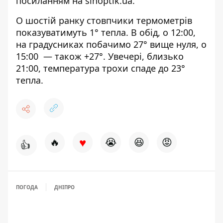
посиланням на
sinoptik.ua
.
О шостій ранку стовпчики термометрів
показуватимуть 1° тепла. В обід, о 12:00,
на градусниках побачимо 27° вище нуля, о
15:00 — також +27°. Увечері, близько
21:00, температура трохи спаде до 23°
тепла.
♥
🔥
😭
😆
😡
👍
ПОГОДА
ДНІПРО