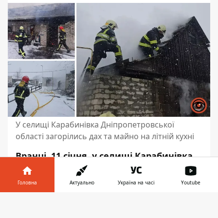
У селищі Карабинівка Дніпропетровської
області загорілись дах та майно на літній кухні
Вранці, 11 січня, у селищі Карабинівка
Павлоградського району сталася
пожежа. Там горів дах та майно
Головна
Актуально
Україна на часі
Youtube
всередині літньої кухні. Загиблих та
травмованих немає.
Інформатор у
Завантажити
телефоні
👉