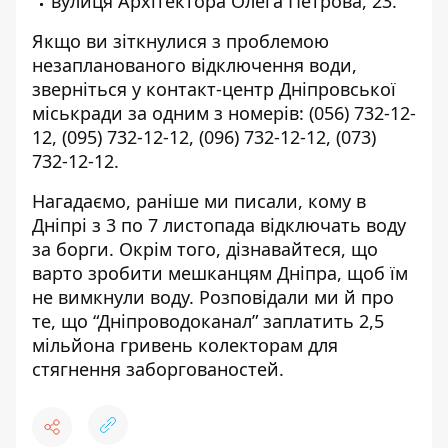
вулиця Архітектора Олега Петрова, 23.
Якщо ви зіткнулися з проблемою
незапланованого відключення води,
зверніться у контакт-центр Дніпровської
міськради за одним з номерів:
(056) 732-12-
12
,
(095) 732-12-12
,
(096) 732-12-12
,
(073)
732-12-12
.
Нагадаємо, раніше ми писали, кому в
Дніпрі з 3 по 7
листопада відключать воду
за борги
. Окрім того, дізнавайтеся,
що
варто зробити мешканцям Дніпра
, щоб їм
не вимкнули воду. Розповідали ми й про
те, що “Дніпроводоканал”
заплатить 2,5
мільйона гривень колекторам
для
стягнення заборгованостей.