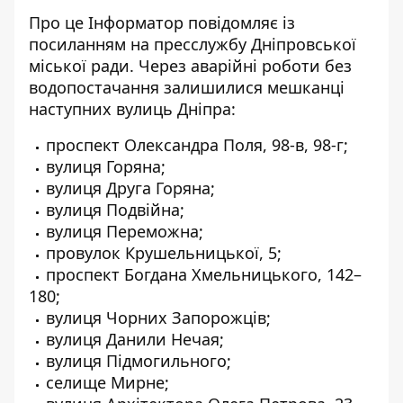
Про це Інформатор повідомляє із
посиланням на
пресслужбу Дніпровської
міської ради
. Через аварійні роботи без
водопостачання залишилися мешканці
наступних вулиць Дніпра:
проспект Олександра Поля, 98-в, 98-г;
вулиця Горяна;
вулиця Друга Горяна;
вулиця Подвійна;
вулиця Переможна;
провулок Крушельницької, 5;
проспект Богдана Хмельницького, 142–
180;
вулиця Чорних Запорожців;
вулиця Данили Нечая;
вулиця Підмогильного;
селище Мирне;