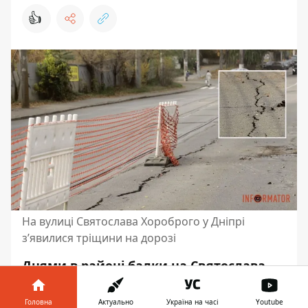
👍
На вулиці Святослава Хороброго у Дніпрі
з’явилися тріщини на дорозі
Днями в районі балки на Святослава
Хороброго у Дніпрі помітили глибокі
поздовжні тріщини в асфальті.
Головна
Актуально
Україна на часі
Youtube