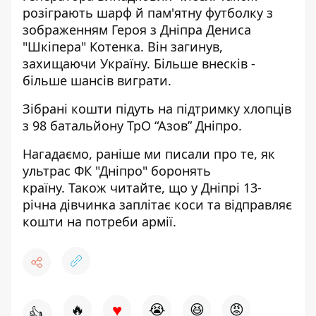
розіграють шарф й пам'ятну футболку з
зображенням Героя з Дніпра
Дениса
"Шкіпера" Котенка
. Він загинув,
захищаючи Україну. Більше внесків -
більше шансів виграти.
Зібрані кошти підуть на підтримку хлопців
з 98 батальйону ТрО “Азов” Дніпро.
Нагадаємо, раніше ми писали про те,
як
ультрас ФК "Дніпро" боронять
країну
. Також читайте, що
у Дніпрі 13-
річна дівчинка заплітає коси та відправляє
кошти на потреби армії.
♥
🔥
😭
😆
😡
👍