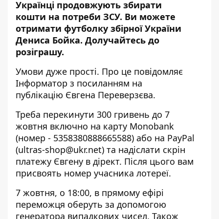
Українці продовжують збирати
кошти на потреби ЗСУ. Ви можете
отримати футболку збірної України
Дениса Бойка.
Долучайтесь до
розіграшу
.
Умови дуже прості. Про це повідомляє
Інформатор з посиланням на
публікацію
Євгена Переверзєва.
Треба перекинути 300 гривень до 7
жовтня включно на карту Monobank
(номер - 5358380888665588) або на PayPal
(
ultras-shop@ukr.net
) та надіслати скрін
платежу
Євгену в дірект
. Після цього вам
присвоять номер учасника лотереї.
7 жовтня, о 18:00, в прямому ефірі
переможця оберуть за допомогою
генератора випадкових чисел. Також