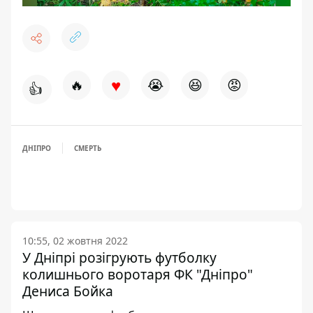
♥
🔥
😭
😆
😡
👍
ДНІПРО
СМЕРТЬ
10:55, 02 жовтня 2022
У Дніпрі розігрують футболку
колишнього воротаря ФК "Дніпро"
Дениса Бойка