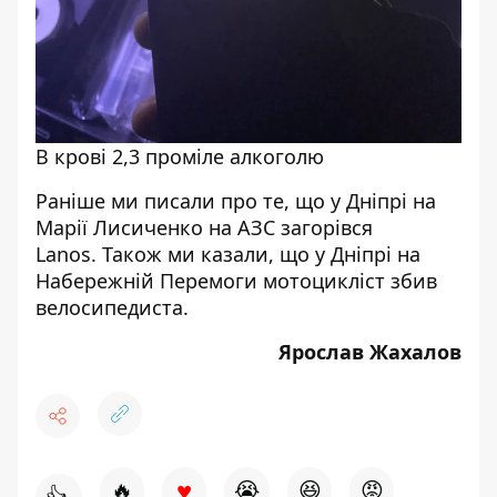
В крові 2,3 проміле алкоголю
Раніше ми писали про те, що
у Дніпрі на
Марії Лисиченко на АЗС загорівся
Lanos.
Також ми казали, що
у Дніпрі на
Набережній Перемоги мотоцикліст збив
велосипедиста.
Ярослав Жахалов
♥
🔥
😭
😆
😡
👍