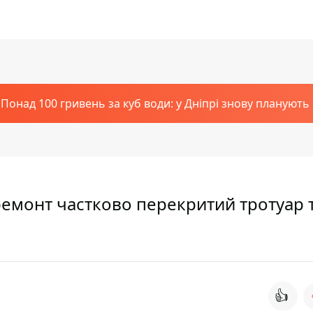
Понад 100 гривень за куб води: у Дніпрі знову планують
ремонт частково перекритий тротуар 
👍