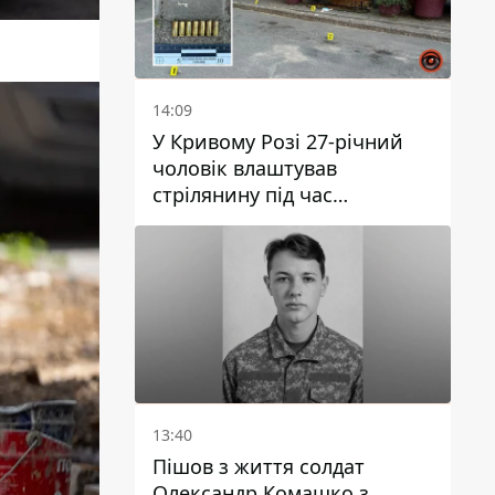
14:09
У Кривому Розі 27-річний
чоловік влаштував
стрілянину під час
конфлікту: є поранений
13:40
Пішов з життя солдат
Олександр Комашко з