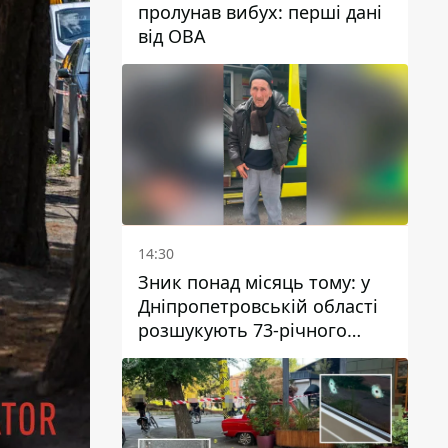
пролунав вибух: перші дані
від ОВА
14:30
Зник понад місяць тому: у
Дніпропетровській області
розшукують 73-річного
чоловіка