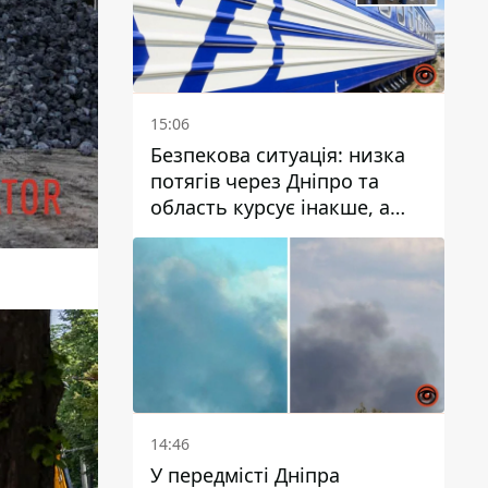
15:06
Безпекова ситуація: низка
потягів через Дніпро та
область курсує інакше, а
частину шляху замінили
автобусами та
електричками
14:46
У передмісті Дніпра