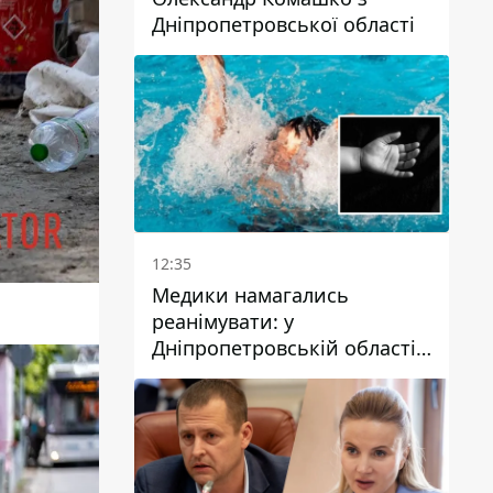
Дніпропетровської області
12:35
Медики намагались
реанімувати: у
Дніпропетровській області
дворічний хлопчик потонув
у басейні