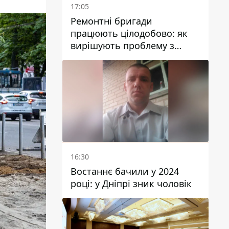
17:05
Ремонтні бригади
працюють цілодобово: як
вирішують проблему з
водою у Марганецькій
громаді
16:30
Востаннє бачили у 2024
році: у Дніпрі зник чоловік