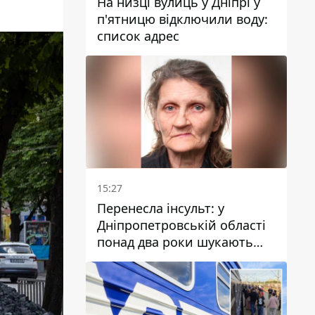
На низці вулиць у Дніпрі у
п'ятницю відключили воду:
список адрес
15:27
Перенесла інсульт: у
Дніпропетровській області
понад два роки шукають
зниклу жінку