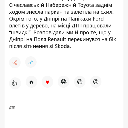
Січеславській Набережній
Toyota заднім
ходом знесла паркан
та залетіла на схил.
Окрім того,
у Дніпрі на Панікахи Ford
влетів у дерево
, на місці ДТП працювали
“швидкі”. Розповідали ми й про те, що
у
Дніпрі на Поля Renault перекинувся на бік
після зіткнення зі Skoda
.
♥
🔥
😭
😆
😡
👍
ДТП