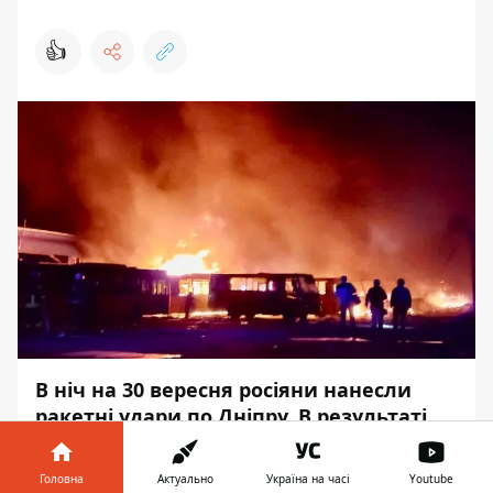
👍
В ніч на 30 вересня росіяни нанесли
ракетні удари
по Дніпру. В результаті
спричинили значні руйнування і
людські жертви. Так, в результаті удару
Головна
Актуально
Україна на часі
Youtube