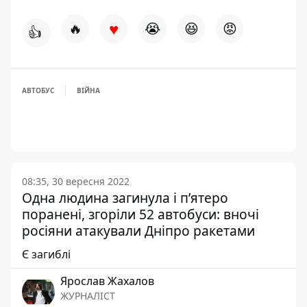
♥
🔥
😭
😆
😡
👍
АВТОБУС
ВІЙНА
08:35, 30 вересня 2022
Одна людина загинула і п’ятеро
поранені, згоріли 52 автобуси: вночі
росіяни атакували Дніпро ракетами
Є загиблі
Ярослав Жахалов
ЖУРНАЛІСТ