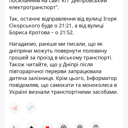
посиланням на
сайт КП “Дніпровський
електротранспорт”
.
Так, останнє відправлення від вулиці Ігоря
Сікорського буде о 21:21, а від вулиці
Бориса Кротова – о 21:52.
Нагадаємо, раніше ми писали, що
як
дніпряни можуть повернути половину
грошей за проїзд
в міському транспорті.
Також читайте, що у Дніпрі після
півторарічної перерви
запрацювала
дитяча залізниця
. Крім цього, Інформатор
повідомляв, що самокати та моноколеса в
Україні
визнали транспортними засобами
.
♥
🔥
😭
😆
😡