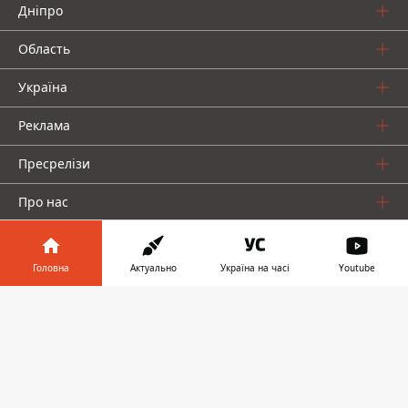
Дніпро
Область
Україна
Реклама
Пресрелізи
Про нас
Головна
Актуально
Україна на часі
Youtube
Інформатор у
Завантажити
телефоні
👉
Інформатор проекти
Інформатор Україна
Інформатор Київ
Інформатор Авто