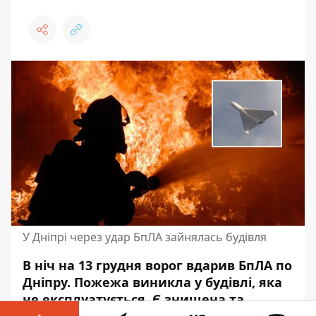
У Дніпрі через удар БпЛА зайнялась будівля
В ніч на 13 грудня ворог вдарив БпЛА по
Дніпру. Пожежа виникла у будівлі, яка
не експлуатується. Є знищена та