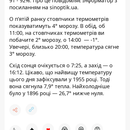
91 - 92%. Про це повідомляє Інформатор з
посиланням на
sinoptik.ua
.
О п’ятій ранку стовпчики термометрів
показуватимуть 4° морозу. В обід, об
11:00, на стовпчиках термометрів ви
побачите 2° морозу, о 14:00 — -1°.
Увечері, близько 20:00, температура сягне
3° морозу.
Схід сонця очікується о 7:25, а захід — о
16:12. Цікаво, що найвищу температуру
цього дня зафіксували у 1955 році. Тоді
вона сягнула 7,9° тепла. Найхолодніше
було у 1896 році — 26,7° нижче нуля.
♥
🔥
😭
😆
😡