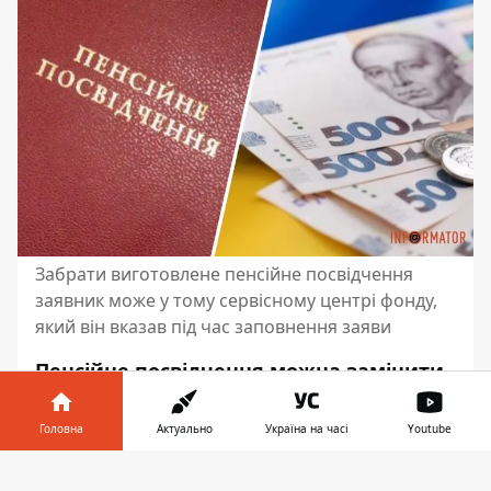
Забрати виготовлене пенсійне посвідчення
заявник може у тому сервісному центрі фонду,
який він вказав під час заповнення заяви
Пенсійне посвідчення можна замінити
у разі втрати або якщо документ став
непридатним для використання.
Головна
Актуально
Україна на часі
Youtube
Зазвичай люди звертаються до ПФУ
Інформатор у
через втрату документів під час
Завантажити