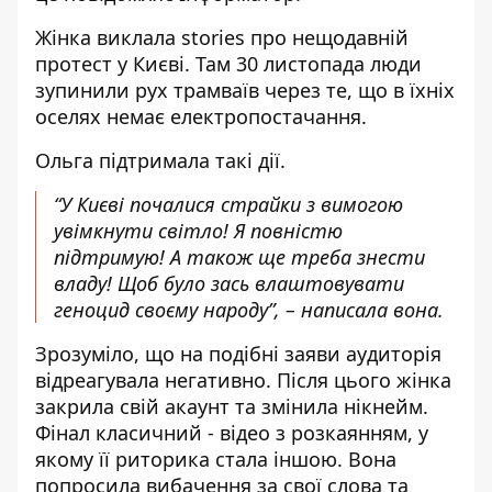
Жінка виклала stories про нещодавній
протест у Києві. Там 30 листопада люди
зупинили рух трамваїв через те, що в їхніх
оселях немає електропостачання.
Ольга підтримала такі дії.
“У Києві почалися страйки з вимогою
увімкнути світло! Я повністю
підтримую! А також ще треба знести
владу! Щоб було зась влаштовувати
геноцид своєму народу”, – написала вона.
Зрозуміло, що на подібні заяви аудиторія
відреагувала негативно. Після цього жінка
закрила свій акаунт та змінила нікнейм.
Фінал класичний - відео з розкаянням, у
якому її риторика стала іншою. Вона
попросила вибачення за свої слова та