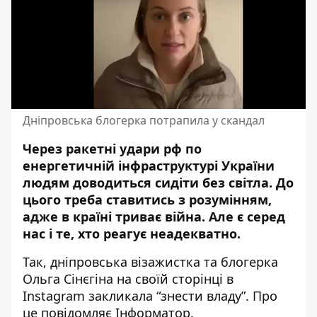
Дніпровська блогерка потрапила у скандал
Через ракетні удари рф по
енергетичній інфраструктурі України
людям доводиться сидіти без світла. До
цього треба ставитись з розумінням,
адже
в країні триває війна
. Але є серед
нас і те, хто реагує неадекватно.
Так, дніпровська візажистка та блогерка
Ольга Сінєгіна на своїй сторінці в
Instagram закликала “знести владу”. Про
це повідомляє Інформатор.