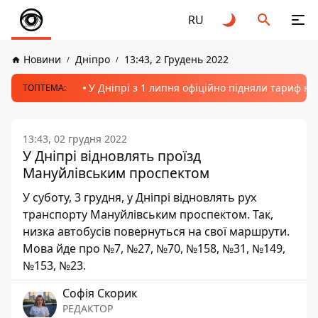
RU
Новини
Дніпро
13:43, 2 Грудень 2022
У Дніпрі з 1 липня офіційно підняли тариф на
ТОПТЕМА:
13:43, 02 грудня 2022
У Дніпрі відновлять проїзд
Мануйлівським проспектом
У суботу, 3 грудня, у Дніпрі відновлять рух
транспорту Мануйлівським проспектом. Так,
низка автобусів повернуться на свої маршрути.
Мова йде про №7, №27, №70, №158, №31, №149,
№153, №23.
Софія Скорик
РЕДАКТОР