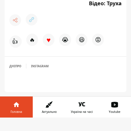
Відео:
Труха
♥
🔥
😭
😆
😡
👍
ДНІПРО
INSTAGRAM
Головна
Актуально
Україна на часі
Youtube
Інформатор у
Завантажити
телефоні
👉