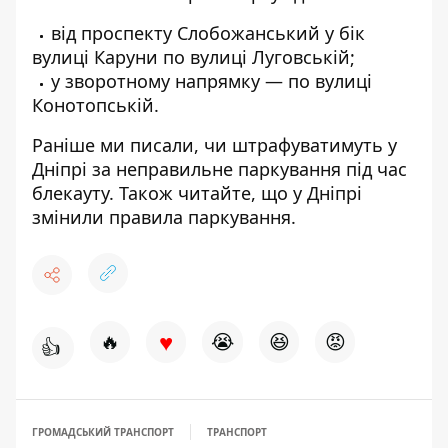
від проспекту Слобожанський у бік
вулиці Каруни по вулиці Луговській;
у зворотному напрямку — по вулиці
Конотопській.
Раніше ми писали,
чи штрафуватимуть у
Дніпрі за неправильне паркування під час
блекауту
. Також читайте, що
у Дніпрі
змінили правила паркування
.
♥
🔥
😭
😆
😡
👍
ГРОМАДСЬКИЙ ТРАНСПОРТ
ТРАНСПОРТ