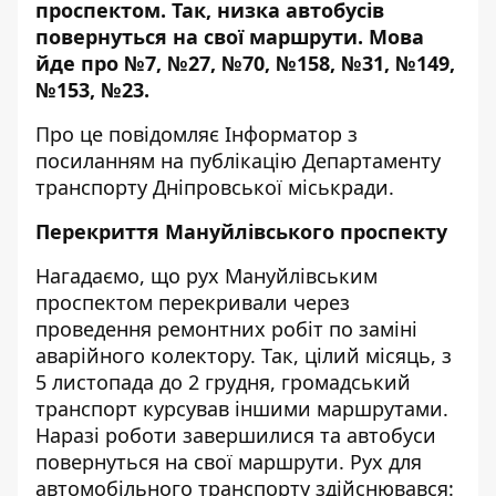
проспектом. Так, низка автобусів
повернуться
на свої маршрути
. Мова
йде про №7, №27, №70, №158, №31, №149,
№153, №23.
Про це повідомляє Інформатор
з
посиланням на публікацію
Департаменту
транспорту Дніпровської міськради.
Перекриття Мануйлівського проспекту
Нагадаємо, що рух Мануйлівським
проспектом перекривали через
проведення ремонтних робіт по заміні
аварійного колектору. Так, цілий місяць,
з
5 листопада до 2 грудня
, громадський
транспорт курсував іншими маршрутами.
Наразі роботи завершилися та автобуси
повернуться на свої маршрути.
Рух для
автомобільного транспорту здійснювався: