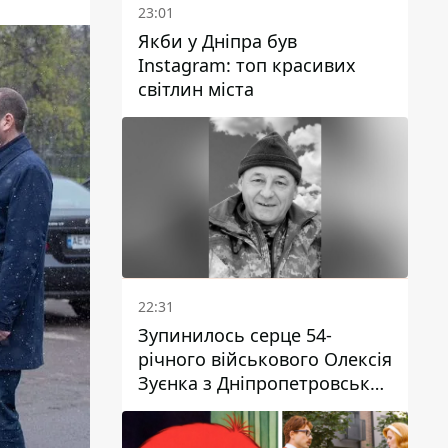
23:01
Якби у Дніпра був
Instagram: топ красивих
світлин міста
22:31
Зупинилось серце 54-
річного військового Олексія
Зуєнка з Дніпропетровської
області