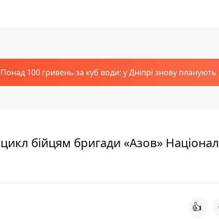
Понад 100 гривень за куб води: у Дніпрі знову планують
цикл бійцям бригади «Азов» Націонал
👍