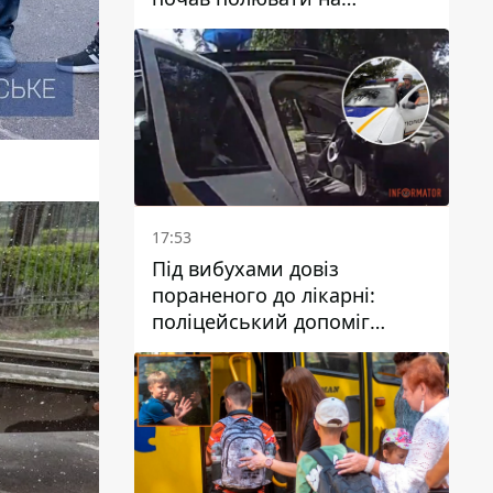
цивільний та військовий
транспорти
17:53
Під вибухами довіз
пораненого до лікарні:
поліцейський допоміг
постраждалому після атаки
на Кам’янський район