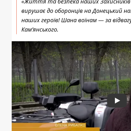
«Життя та безпека наших Захисників 
вирушає до оборонців на Донецький н
наших героїв! Шана воїнам — за відвагу
Кам’янського.
Play