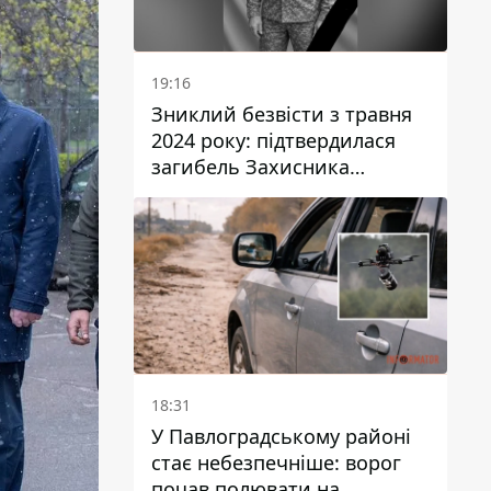
19:16
Зниклий безвісти з травня
2024 року: підтвердилася
загибель Захисника
Валентина Момота з
Дніпропетровської області
18:31
У Павлоградському районі
стає небезпечніше: ворог
почав полювати на