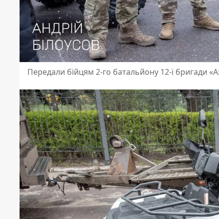
Передали бійцям 2-го батальйону 12-ї бригади «А