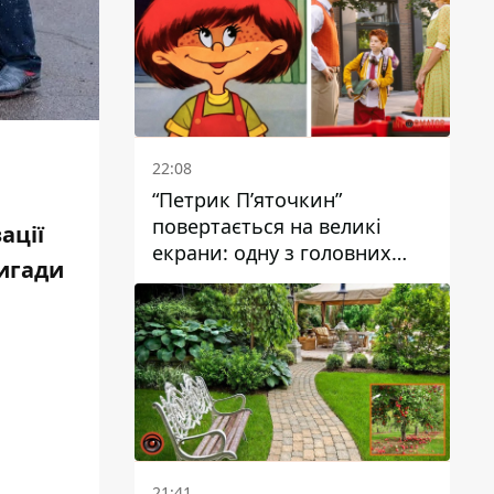
22:08
“Петрик П’яточкин”
повертається на великі
ації
екрани: одну з головних
ригади
ролей зіграє 9-річний
дніпрянин Олександр
Войтеховський
21:41