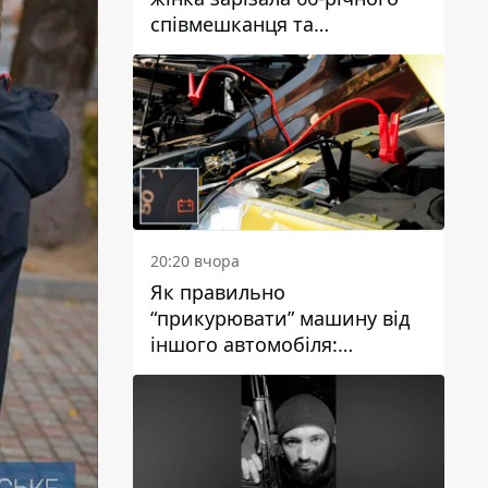
співмешканця та
намагалась обманути
поліцейських
20:20 вчора
Як правильно
“прикурювати” машину від
іншого автомобіля:
інструкція для водіїв