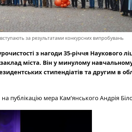
та вступають за результатами конкурсних випробувань
урочистості з нагоди 35-річчя Наукового л
 заклад міста. Він у минулому навчальному
езидентських стипендіатів та другим в обл
м
на публікацію
мера Кам’янського Андрія Біло