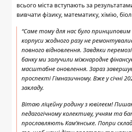
всього міста вступають за результата
вивчати фізику, математику, хімію, біо
“Саме тому для нас було принциповим 
корпуси жодного разу не ремонтувалис
повного відновлення. Завдяки перемоз
банку ми залучили міжнародне фінансу
масштабне оновлення. Зараз завершуєт
проспекті Гімназичному. Вже у січні 2
закладу.
Вітаю ліцейну родину з ювілеєм! Пиша
педагогічному колективу, учням та бат
прославляють Кам’янське. Попри складн