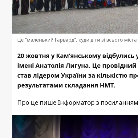
Це “маленький Гарвард”, куди діти зі всього міс
20 жовтня у Кам’янському відбулись 
імені Анатолія Лигуна. Це провідний
став лідером України за кількістю пр
результатами складання НМТ.
Про це пише Інформатор з посилання