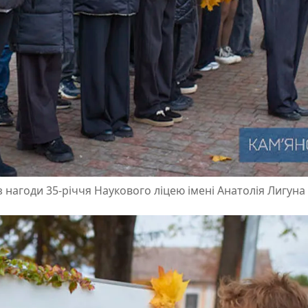
з нагоди 35-річчя Наукового ліцею імені Анатолія Лигуна