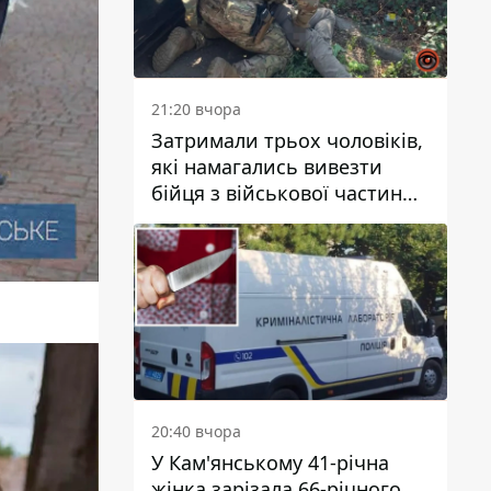
21:20 вчора
Затримали трьох чоловіків,
які намагались вивезти
бійця з військової частини
до Дніпра за 7 тисяч
доларів: серед них був лікар
20:40 вчора
У Кам'янському 41-річна
жінка зарізала 66-річного