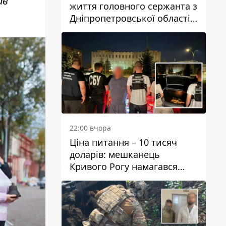
ав
життя головного сержанта з
Дніпропетровської області
Юрія Свистуна
22:00 вчора
Ціна питання – 10 тисяч
доларів: мешканець
Кривого Рогу намагався
переправити чоловіка до
Словаччини