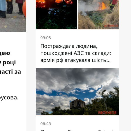
09:03
Постраждала людина,
іцею
пошкоджені АЗС та склади:
армія рф атакувала шість
 році
районів Дніпропетровської
асті за
області
усова.
06:45