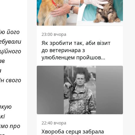
ію його
23:00 вчора
ебували
Як зробити так, аби візит
до ветеринара з
ційного
улюбленцем пройшов
ав
спокійно: прості поради
а
ін свого
якую
кі
22:40 вчора
ємо про
Хвороба серця забрала