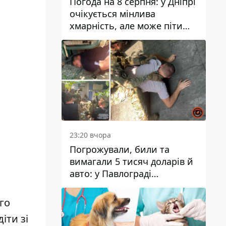
Погода на 8 серпня: у Дніпрі
очікується мінлива
хмарність, але може піти
дощ
23:20 вчора
Погрожували, били та
вимагали 5 тисяч доларів й
авто: у Павлограді
затримали двох чоловіків
го
іти зі