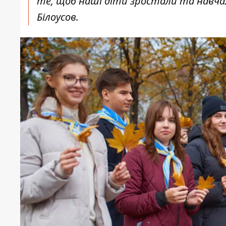
те, щоб наші діти зростали та навчал
Білоусов.