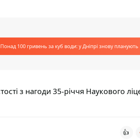
Понад 100 гривень за куб води: у Дніпрі знову планують
тості з нагоди 35-річчя Наукового лі
👍