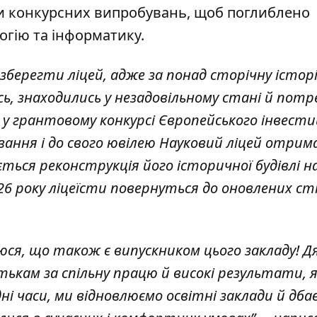
ми конкурсних випробувань, щоб поглиблено
логію та інформатику.
зберегти ліцей, адже за понад сторічну істор
ь, знаходились у незадовільному стані й потр
і у грантовому конкурсі Європейського інвести
вання і до свого ювілею Науковий ліцей отрим
ься реконструкція його історичної будівлі н
026 року ліцеїсти повернуться до оновлених ст
юся, що також є випускником цього закладу! Д
ькам за спільну працю й високі результати, я
і часи, ми відновлюємо освітні заклади й дба