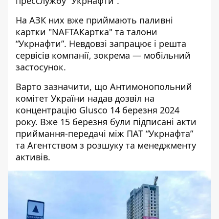
пресслужбу “Укрнафти”.
На АЗК них вже приймають паливні
картки "NAFTAКартка" та талони
“Укрнафти”. Невдовзі запрацює і решта
сервісів компанії, зокрема — мобільний
застосунок.
Варто зазначити, що Антимонопольний
комітет України надав дозвіл на
концентрацію Glusco 14 березня 2024
року. Вже 15 березня були підписані акти
приймання-передачі між ПАТ “Укрнафта”
та Агентством з розшуку та менеджменту
активів.