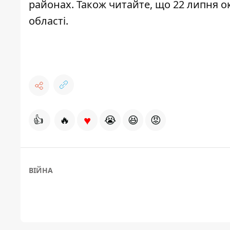
районах. Також читайте, що 22 липня 
області.
♥
👍
🔥
😭
😆
😡
ВІЙНА