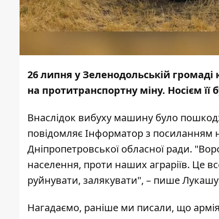
26 липня у Зеленодольській громаді 
на протитранспортну міну. Носієм її 
Внаслідок вибуху машину було пошкодж
повідомляє
Інформатор
з
посиланням
н
Дніпропетровської обласної ради. "Во
населення, проти наших аграріїв. Це вс
руйнувати, залякувати", – пише Лукашу
Нагадаємо, раніше ми писали, що армі