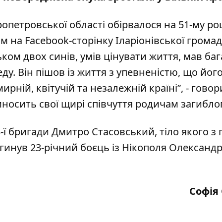
петровської області обірвалося на 51-му роц
ям на
Facebook-сторінку
Іларіонівської громад
ком двох синів, умів цінувати життя, мав баг
еду. Він пішов із життя з упевненістю, що йог
рній, квітучій та незалежній країні”, - говор
носить свої щирі співчуття родичам загибло
3-ї бригади Дмитро Стасовський
, тіло якого з
гинув 23-річний боєць
із Нікополя Олександ
Софія