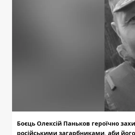
Боєць Олексій Паньков героїчно захи
російськими загарбниками, аби його 