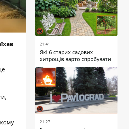
Войтеховський
аїхав
21:41
Які 6 старих садових
хитрощів варто спробувати
це
ти,
ькому
21:27