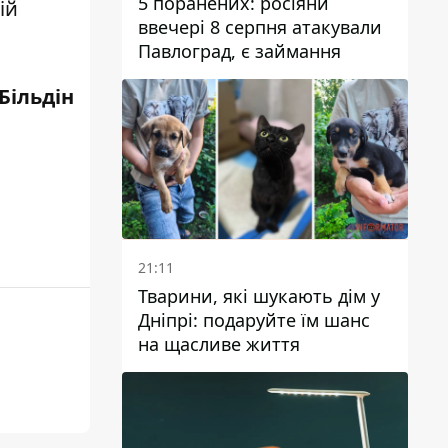
5 поранених: росіяни
ій
ввечері 8 серпня атакували
Павлоград, є займання
Більдін
21:11
Тварини, які шукають дім у
Дніпрі: подаруйте їм шанс
на щасливе життя