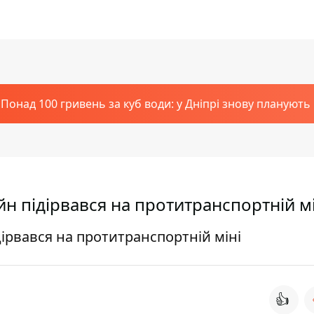
Понад 100 гривень за куб води: у Дніпрі знову планують
н підірвався на протитранспортній мі
ірвався на протитранспортній міні
👍