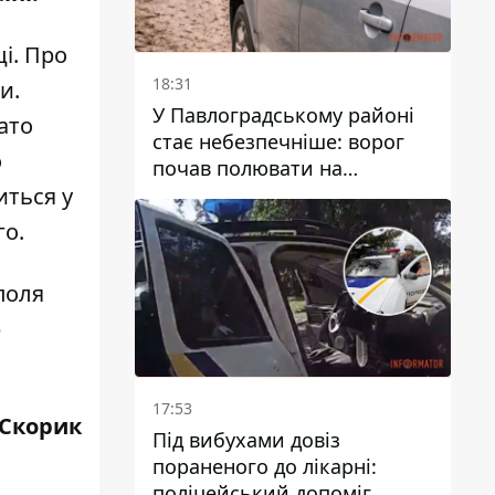
і. Про
18:31
и.
У Павлоградському районі
ато
стає небезпечніше: ворог
о
почав полювати на
цивільний та військовий
иться у
транспорти
го.
 поля
р
17:53
 Скорик
Під вибухами довіз
пораненого до лікарні:
поліцейський допоміг