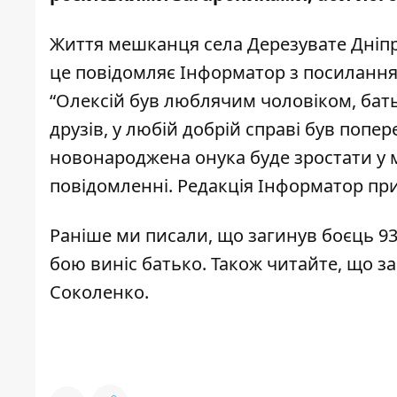
Життя мешканця села Дерезувате Дніпро
це повідомляє
Інформатор
з посиланн
“Олексій був люблячим чоловіком, бать
друзів, у любій добрій справі був попер
новонароджена онука буде зростати у ми
повідомленні. Редакція Інформатор при
Раніше ми писали, що
загинув боєць 9
бою виніс батько. Також читайте, що
за
Соколенко.