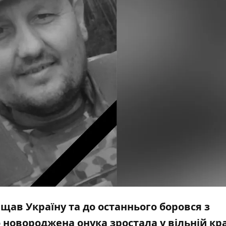
щав Україну та до останнього боровся з
новороджена онука зростала у вільній кра