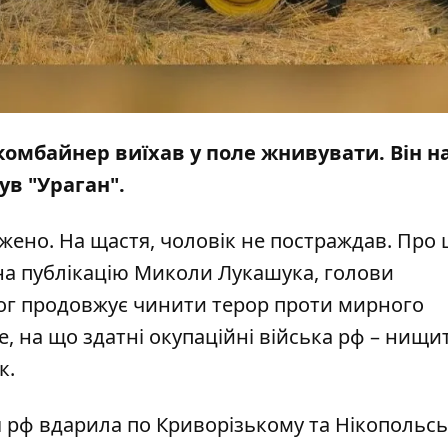
комбайнер виїхав у поле жнивувати. Він н
був "Ураган".
ено. На щастя, чоловік не постраждав. Про 
а публікацію Миколи Лукашука, голови
рог продовжує чинити терор проти мирного
е, на що здатні окупаційні війська рф – нищи
к.
я рф
вдарила
по Криворізькому та Нікопольс