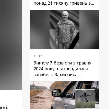
понад 21 тисячу гривень за
“втручання в роботу
лічильника”
19:16
Зниклий безвісти з травня
2024 року: підтвердилася
загибель Захисника
Валентина Момота з
Дніпропетровської області
їні.