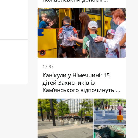
постраждалому після атаки
на Кам’янський район
17:37
Канікули у Німеччині: 15
дітей Захисників із
Кам’янського відпочинуть у
Вупперталі