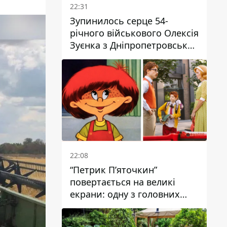
22:31
Зупинилось серце 54-
річного військового Олексія
Зуєнка з Дніпропетровської
області
22:08
“Петрик П’яточкин”
повертається на великі
екрани: одну з головних
ролей зіграє 9-річний
дніпрянин Олександр