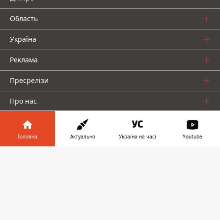
Область
Україна
Реклама
Пресрелізи
Про нас
Головна
Актуально
Україна на часі
Youtube
Інформатор у
Завантажити
телефоні
👉
Інформатор проекти
Інформатор Україна
Інформатор Київ
Інформатор Авто
© 2016-2026 Informator