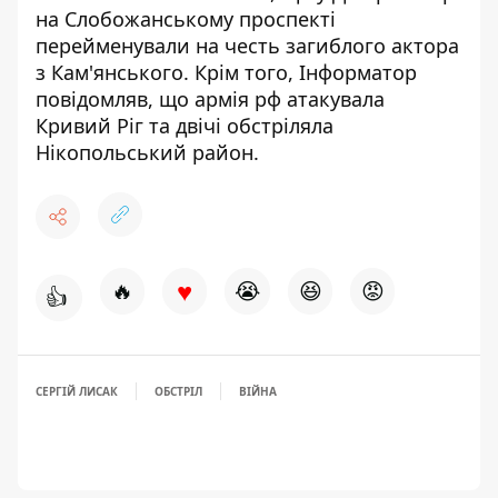
на Слобожанському проспекті
перейменували
на честь загиблого актора
з Кам'янського. Крім того, Інформатор
повідомляв, що
армія рф атакувала
Кривий Ріг
та двічі обстріляла
Нікопольський район.
♥
🔥
😭
😆
😡
👍
СЕРГІЙ ЛИСАК
ОБСТРІЛ
ВІЙНА