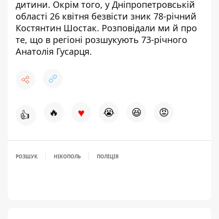
дитини
.
Окрім того, у Дніпропетровській
області 26 квітня
безвісти зник 78-річний
Костянтин Шостак. Розповідали ми й про
те, що в регіоні
розшукують 73-річного
Анатолія Гусарця
.
♥
🔥
😭
😆
😡
👍
РОЗШУК
НІКОПОЛЬ
ПОЛІЦІЯ