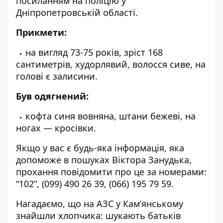
посиланням на поліцію у
Дніпропетровській області.
Прикмети:
на вигляд 73-75 років, зріст 168
сантиметрів, худорлявий, волосся сиве, на
голові є залисини.
Був одягнений:
кофта синя вовняна, штани бежеві, на
ногах — кросівки.
Якщо у вас є будь-яка інформація, яка
допоможе в пошуках Віктора Занудька,
прохання повідомити про це за номерами:
“
102
”,
(099) 490 26 39
,
(066) 195 79 59
.
Нагадаємо, що
на АЗС у Кам’янському
знайшли хлопчика:
шукають батьків