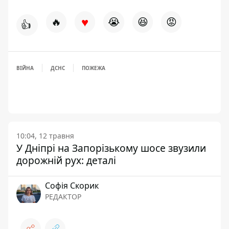
♥
🔥
😭
😆
😡
👍
ВІЙНА
ДСНС
ПОЖЕЖА
10:04, 12 травня
У Дніпрі на Запорізькому шосе звузили
дорожній рух: деталі
Софія Скорик
РЕДАКТОР