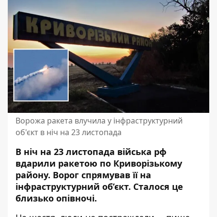
Ворожа ракета влучила у інфраструктурний
об'єкт в ніч на 23 листопада
В ніч на 23 листопада війська рф
вдарили ракетою по Криворізькому
району. Ворог
спрямував її на
інфраструктурний об’єкт
. Сталося це
близько опівночі.