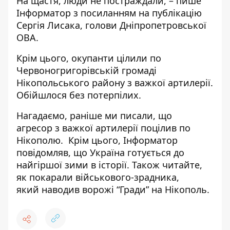
На щастя, люди не постраждали, – пише
Інформатор з посиланням на
публікацію
Сергія Лисака, голови Дніпропетровської
ОВА
.
Крім цього, окупанти цілили по
Червоногригорівській громаді
Нікопольського району з важкої артилерії.
Обійшлося без потерпілих.
Нагадаємо, раніше ми писали, що
агресор
з важкої артилерії поцілив по
Нікополю
. Крім цього, Інформатор
повідомляв, що
Україна готується до
найгіршої зими
в історії. Також читайте,
як покарали військового-зрадника,
який
наводив ворожі “Гради” на Нікополь
.