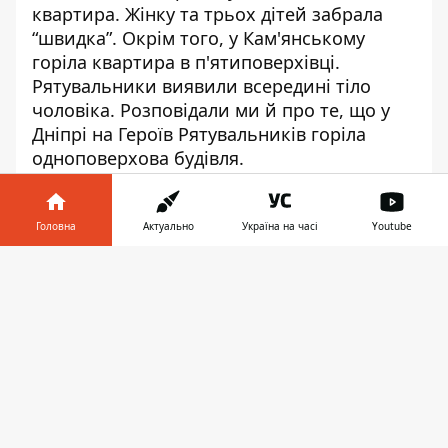
квартира
. Жінку та трьох дітей забрала
“швидка”. Окрім того,
у
Кам'янському
горіла квартира в п'ятиповерхівці
.
Рятувальники виявили всередині тіло
чоловіка. Розповідали ми й про те, що у
Дніпрі на Героїв Рятувальників
горіла
одноповерхова будівля
.
Головна
Актуально
Україна на часі
Youtube
Інформатор у
♥
Завантажити
🔥
😭
😆
😡
👍
телефоні
👉
ПОЖЕЖА
ДСНС
РЯТУВАЛЬНИКИ