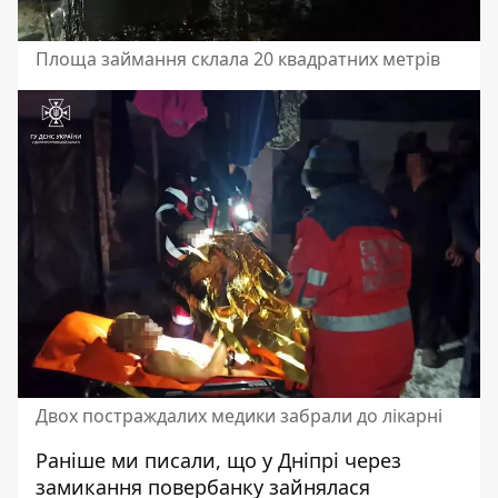
Площа займання склала 20 квадратних метрів
Двох постраждалих медики забрали до лікарні
Раніше ми писали, що у Дніпрі
через
замикання повербанку зайнялася