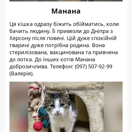
Манана
Ця кішка одразу біжить обійматись, коли
бачить людину. Її привезли до Дніпра з
Херсону після повені. Цій дуже спокійній
тварині дуже потрібна родина. Вона
стерилізована, вакцинована та привчена
до лотка. До інших котів Манана
доброзичлива. Телефон:
(097) 507-92-99
(Валерія).