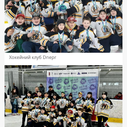
Хокейний клуб Dnepr