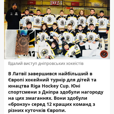
Вдалий виступ дніпровських хокеїстів
В Латвії завершився найбільший в
Європі хокейний турнір для дітей та
юнацтва Riga Hockey Cup. Юні
спортсмени з Дніпра
здобули нагороду
на цих змаганнях
. Вони здобули
«бронзу» серед 12 кращих команд з
різних куточків Європи.