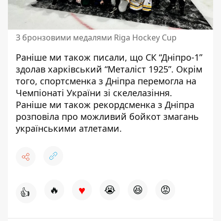
З бронзовими медалями Riga Hockey Cup
Раніше ми також писали, що
СК “Дніпро-1”
здолав харківський “Металіст 1925”
. Окрім
того, спортсменка з Дніпра
перемогла на
Чемпіонаті України
зі скелелазіння.
Раніше ми також рекордсменка з Дніпра
розповіла про можливий бойкот змагань
українськими атлетами.
♥
🔥
😭
😆
😡
👍