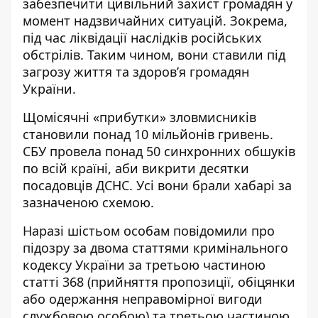
забезпечити цивільний захист громадян у
момент надзвичайних ситуацій. Зокрема,
під час ліквідації наслідків російських
обстрілів. Таким чином, вони ставили під
загрозу життя та здоров’я громадян
України.
Щомісячні «прибутки» зловмисників
становили понад 10 мільйонів гривень.
СБУ провела понад 50 синхронних обшуків
по всій країні, аби викрити десятки
посадовців ДСНС. Усі вони брали хабарі за
зазначеною схемою.
Наразі шістьом особам повідомили про
підозру за двома статтями кримінального
кодексу України за третьою частиною
статті 368 (прийняття пропозиції, обіцянки
або одержання неправомірної вигоди
службовою особою) та третьою частиною