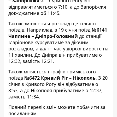
– Запоріжжя-2
. Із Кривого Рогу він
відправлятиметься о 7:10, а до Запоріжжя
доїжджатиме об 11:45.
Також змінюється розклад ще кількох
поїздів. Наприклад, з 19 січня поїзд
№6141
Чаплине – Дніпро-Головний
до станції
Іларіонове курсуватиме за діючим
розкладом, а далі – час у дорозі виросте на
11 хвилин. До Дніпра він прибуватиме о
12:32, замість 12:21.
Також міняється і графік приміського
поїзда
№6472 Кривий Ріг – Нікополь
. З 20
січня з Кривого Рогу він відбуватиме о
8:53, а до Нікополя прибуватиме о 12:37,
замість 11:34.
Повний перелік змін можете побачити за
посиланням
.