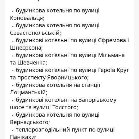
будинкова котельня по вулиці
Коновальця;
будинкова котельня по вулиці
Севастопольській;
будинкові котельні по вулиці Єфремова і
Шнеєрсона;
будинкові котельні по вулиці Мільмана
та Шевченка;
будинкові котельні по вулиці Героїв Крут
та проспекту Яворницького;
будинкова котельня на станції
Лоцманській;
будинкові котельні на Запорізькому
шосе та вулиці Толстого;
будинкова котельня по вулиці
Вернадського;
теплорозподільний пункт по вулиці
Панікахи;