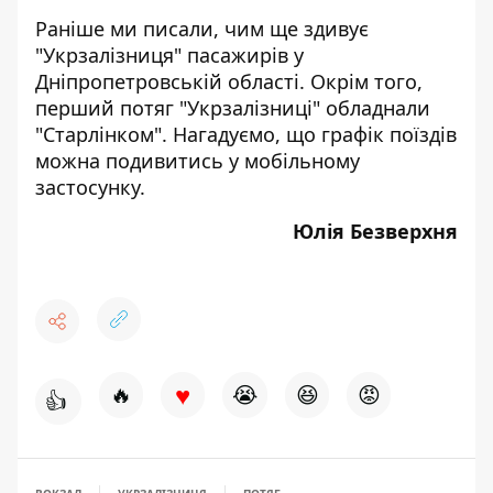
Раніше ми писали,
чим ще здивує
"Укрзалізниця" пасажирів
у
Дніпропетровській області. Окрім того,
п
ерший потяг "Укрзалізниці"
обладнали
"Старлінком"
.
Нагадуємо, що графік поїздів
можна подивитись
у мобільному
застосунку
.
Юлія Безверхня
♥
🔥
😭
😆
😡
👍