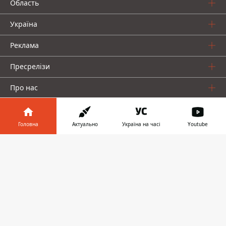
Область
Україна
Реклама
Пресрелізи
Про нас
Головна
Актуально
Україна на часі
Youtube
Інформатор у
Завантажити
телефоні
👉
Інформатор проекти
Інформатор Україна
Інформатор Київ
Інформатор Авто
© 2016-2026 Informator