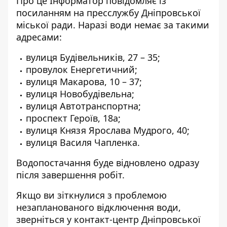
Про це Інформатор повідомляє із
посиланням на
пресслужбу Дніпровської
міської ради
.
Наразі води немає за такими
адресами:
вулиця Будівельників, 27 – 35;
провулок Енергетичний;
вулиця Макарова, 10 – 37;
вулиця Новобудівельна;
вулиця Автотранспортна;
проспект Героїв, 18а;
вулиця Князя Ярослава Мудрого, 40;
вулиця Василя Чапленка.
Водопостачання буде відновлено одразу
після завершення робіт.
Якщо ви зіткнулися з проблемою
незапланованого відключення води,
зверніться у контакт-центр Дніпровської