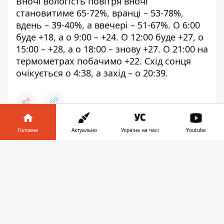
Вночі вологість повітря вночі
становитиме 65-72%, вранці – 53-78%,
вдень – 39-40%, а ввечері – 51-67%. О 6:00
буде +18, а о 9:00 – +24. О 12:00 буде +27, о
15:00 – +28, а о 18:00 – знову +27. О 21:00 на
термометрах побачимо +22. Схід сонця
очікується о 4:38, а захід – о 20:39.
Головна
Актуально
Україна на часі
Youtube
♥
🔥
😭
😆
😡
👍
Інформатор у
Завантажити
телефоні
👉
ПОГОДА
ДОЩ