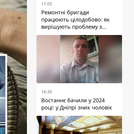
17:05
Ремонтні бригади
працюють цілодобово: як
вирішують проблему з
водою у Марганецькій
громаді
16:30
Востаннє бачили у 2024
році: у Дніпрі зник чоловік