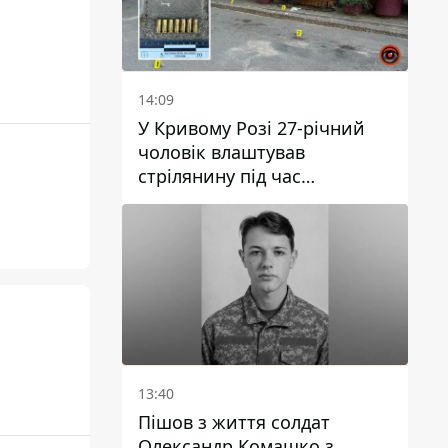
14:09
У Кривому Розі 27-річний
чоловік влаштував
стрілянину під час
конфлікту: є поранений
13:40
Пішов з життя солдат
Олександр Комашко з