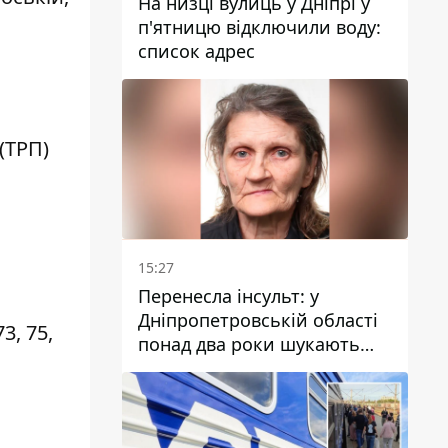
На низці вулиць у Дніпрі у
п'ятницю відключили воду:
список адрес
(ТРП)
15:27
Перенесла інсульт: у
Дніпропетровській області
73, 75,
понад два роки шукають
зниклу жінку