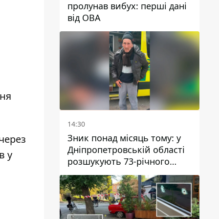
пролунав вибух: перші дані
від ОВА
ння
14:30
Зник понад місяць тому: у
через
Дніпропетровській області
в у
розшукують 73-річного
чоловіка