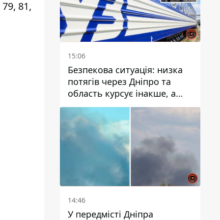
 79, 81,
15:06
Безпекова ситуація: низка
потягів через Дніпро та
область курсує інакше, а
частину шляху замінили
автобусами та
електричками
14:46
У передмісті Дніпра