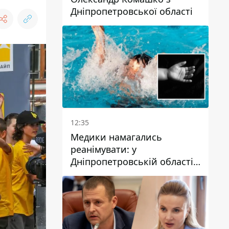
Дніпропетровської області
12:35
Медики намагались
реанімувати: у
Дніпропетровській області
дворічний хлопчик потонув
у басейні