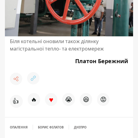
Біля котельні оновили також ділянку
магістральної тепло- та електромереж
Платон Бережний
♥
🔥
😭
😆
😡
👍
ОПАЛЕННЯ
БОРИС ФІЛАТОВ
ДНІПРО