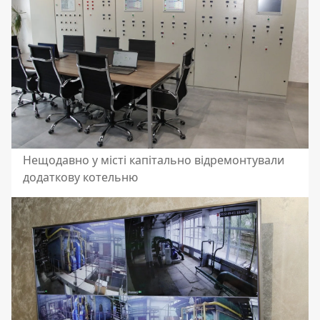
Нещодавно у місті капітально відремонтували
додаткову котельню