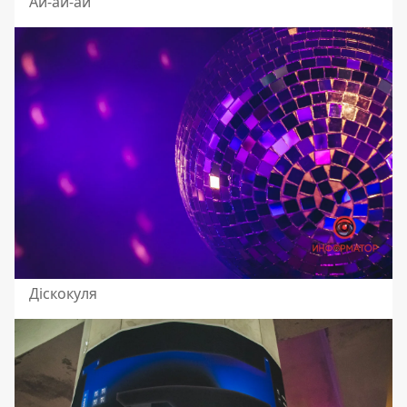
Ай-ай-ай
Діскокуля