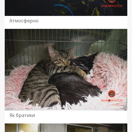
Атмосферно
Як братики