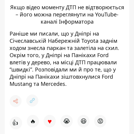
Якщо відео моменту ДТП не відтворюється
– його
можна переглянути на YouTube-
каналі Інформатора
Раніше ми писали, що у Дніпрі на
Січеславській Набережній
Toyota заднім
ходом знесла паркан
та залетіла на схил.
Окрім того,
у Дніпрі на Панікахи Ford
влетів у дерево
, на місці ДТП працювали
“швидкі”. Розповідали ми й про те, що у
Дніпрі на Панікахи
зіштовхнулися Ford
Mustang та Mercedes
.
♥
🔥
😭
😆
😡
👍