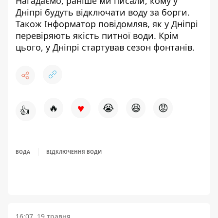
Нагадаємо, раніше ми писали,
кому у
Дніпрі будуть відключати воду за борги
.
Також Інформатор повідомляв,
як у Дніпрі
перевіряють якість питної води
. Крім
цього,
у Дніпрі стартував сезон фонтанів
.
♥
🔥
😭
😆
😡
👍
ВОДА
ВІДКЛЮЧЕННЯ ВОДИ
16:07, 19 травня