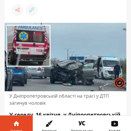
У Дніпропетровській області на трасі у ДТП
загинув чоловік
У середу, 16 квітня, у Дніпропетровській
області сталася ДТП. На трасі М-30
«Стрий – Ізварине», в районі повороту
Головна
Актуально
Україна на часі
Youtube