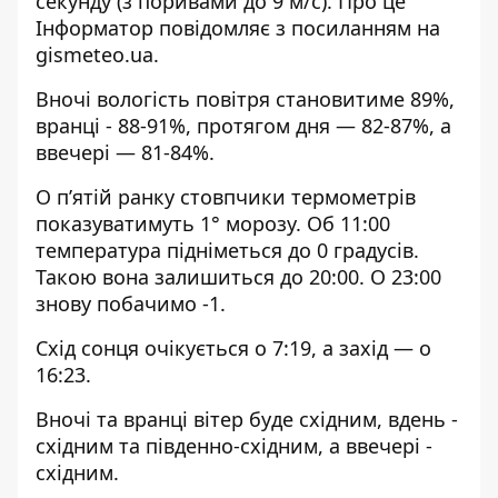
секунду (з поривами до 9 м/с). Про це
Інформатор повідомляє з посиланням на
gismeteo.ua
.
Вночі вологість повітря становитиме 89%,
вранці - 88-91%, протягом дня — 82-87%, а
ввечері — 81-84%.
О п’ятій ранку стовпчики термометрів
показуватимуть 1° морозу. Об 11:00
температура підніметься до 0 градусів.
Такою вона залишиться до 20:00. О 23:00
знову побачимо -1.
Схід сонця очікується о 7:19, а захід — о
16:23.
Вночі та вранці вітер буде східним, вдень -
східним та південно-східним, а ввечері -
східним.