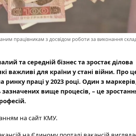
аним працівникам з досвідом роботи за виконання скла
алий та середній бізнес та зростає ділова
кі важливі для країни у стані війни. Про ц
а ринку праці у 2023 році. Один з маркерів,
зазначених вище процесів, – це зростанн
професій
.
анням на сайт КМУ.
акансій на
Єдиному порталі вакансій
виглядає