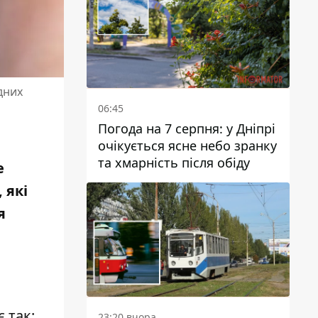
дних
06:45
Погода на 7 серпня: у Дніпрі
очікується ясне небо зранку
та хмарність після обіду
е
 які
я
 так:
23:20 вчора