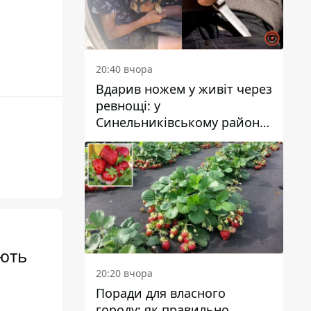
20:40 вчора
Вдарив ножем у живіт через
ревнощі: у
Синельниківському районі
затримали 49-річного
чоловіка за вбивство
ують
20:20 вчора
Поради для власного
городу: як правильно