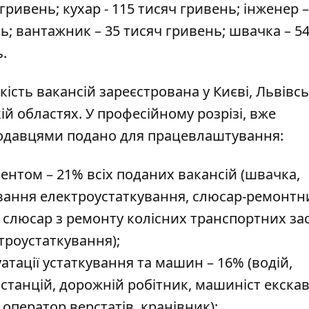
 гривень; кухар - 115 тисяч гривень; інженер –
нь; вантажник – 35 тисяч гривень; швачка – 54
.
ість вакансій зареєстрована у Києві, Львівсь
ій областях. У професійному розрізі, вже
тодавцями подано для працевлаштування:
ентом – 21% всіх поданих вакансій (швачка,
вання електроустаткування, слюсар-ремонтн
 слюсар з ремонту колісних транспортних зас
троустаткування);
атації устаткування та машин – 16% (водій,
 станцій, дорожній робітник, машиніст екскав
оператор верстатів, кранівник);