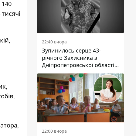
 140
 тисячі
кій,
22:40 вчора
Зупинилось серце 43-
річного Захисника з
Дніпропетровської області
Євгена Зінченка
ик,
обів,
атора,
22:00 вчора