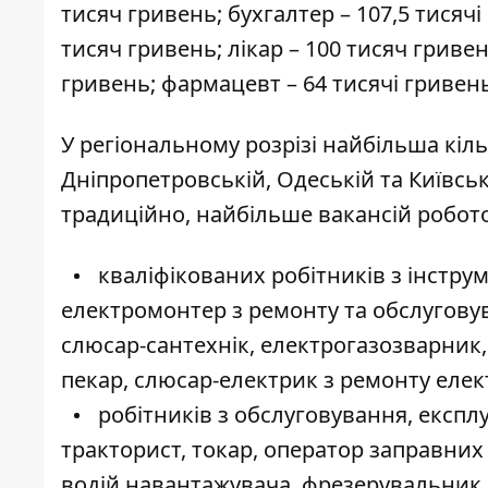
тисяч гривень; бухгалтер – 107,5 тисячі
тисяч гривень; лікар – 100 тисяч гриве
гривень; фармацевт – 64 тисячі гривень
У регіональному розрізі найбільша кільк
Дніпропетровській, Одеській та Київськ
традиційно, найбільше вакансій робо
кваліфікованих робітників з інструм
електромонтер з ремонту та обслугову
слюсар-сантехнік, електрогазозварник,
пекар, слюсар-електрик з ремонту елек
робітників з обслуговування, експлу
тракторист, токар, оператор заправних
водій навантажувача, фрезерувальник, 