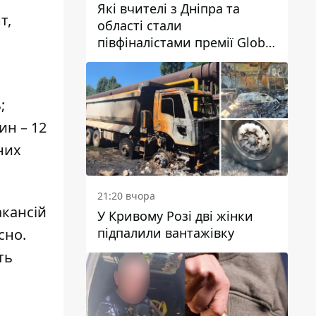
Які вчителі з Дніпра та
т,
області стали
півфіналістами премії Global
Teacher Prize Ukraine 2026
;
ин – 12
них
21:20 вчора
акансій
У Кривому Розі дві жінки
підпалили вантажівку
сно
.
ть