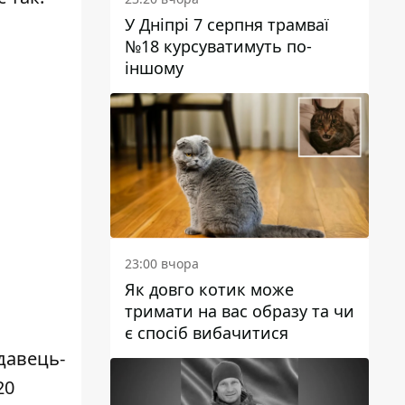
У Дніпрі 7 серпня трамваї
№18 курсуватимуть по-
іншому
23:00 вчора
Як довго котик може
тримати на вас образу та чи
є спосіб вибачитися
давець-
20