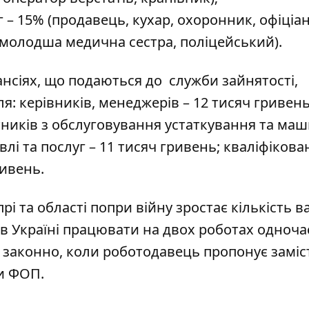
г – 15% (продавець, кухар, охоронник, офіціан
, молодша медична сестра, поліцейський).
ансіях, що подаються до служби зайнятості,
я: керівників, менеджерів – 12 тисяч гривень
тників з обслуговування устаткування та маш
влі та послуг – 11 тисяч гривень; кваліфікова
ривень.
прі та області попри війну зростає кількість в
в Україні
працювати на двох роботах одноча
и законно, коли роботодавець пропонує
заміс
ти ФОП
.