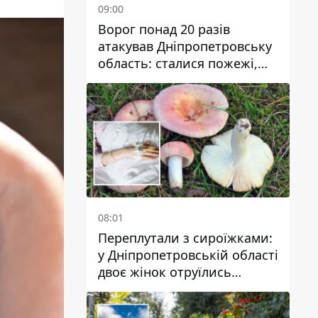
09:00
Ворог понад 20 разів
атакував Дніпропетровську
область: сталися пожежі,
постраждали будинки,
інфраструктура та авто
08:01
Переплутали з сироїжками:
у Дніпропетровській області
двоє жінок отруїлись
грибами