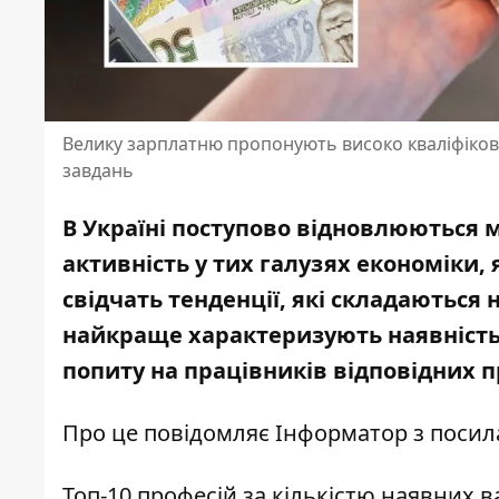
Велику зарплатню пропонують високо кваліфіков
завдань
В Україні поступово відновлюються м
активність у тих галузях економіки, я
свідчать тенденції, які складаються н
найкраще характеризують наявність 
попиту на
працівників відповідних 
Про це повідомляє Інформатор з посил
Топ-10 професій за кількістю наявних в