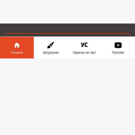
ЗАПРОПОНУВАТИ НОВИНУ
Головна
Актуально
Україна на часі
Youtube
Дніпро
Інформатор у
Завантажити
Область
телефоні
👉
Україна
Реклама
Пресрелізи
Про нас