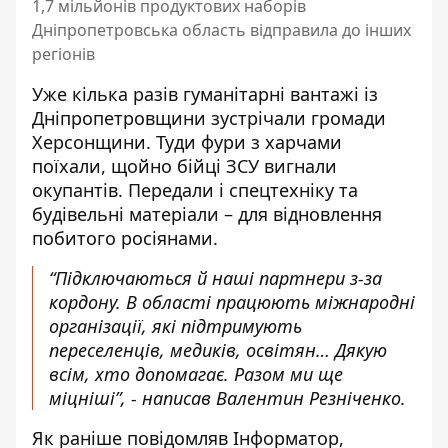
1,7 мільйонів продуктових наборів
Дніпропетровська область відправила до інших
регіонів
Уже кілька разів гуманітарні вантажі із
Дніпропетровщини зустрічали громади
Херсонщини. Туди фури з харчами
поїхали, щойно бійці ЗСУ вигнали
окупантів. Передали і спецтехніку та
будівельні матеріали – для відновлення
побитого росіянами.
“Пiдключаються й наші партнери з-за
кордону. В областi працюють міжнародні
організації, які підтримують
переселенців, медиків, освітян… Дякую
всiм, хто допомагає. Разом ми ще
мiцнiшi”, - написав Валентин Резніченко.
Як раніше повідомляв Інформатор
,