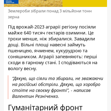
Землероби зібрали понад 3 мільйони тонн
зерна
Під врожай-2023 аграрії регіону посіяли
майже 640 тисяч гектарів озимини. Це
трохи менше, ніж збиралися. Завадили
дощі. Вільні площі навесні займуть
пшеницею, ячменем, кукурудзою та
соняшником. Аграрії запевняють: перші
сходи в гарному стані. І сподіваються на
вологу весну.
“Дякую, що сіяли та збирали, не зважаючи
на російські обстріли. Дякую, що хоробро
стоїте на своєму фронті”, - написав
Валентин Резніченко.
Гуманітарний фронт